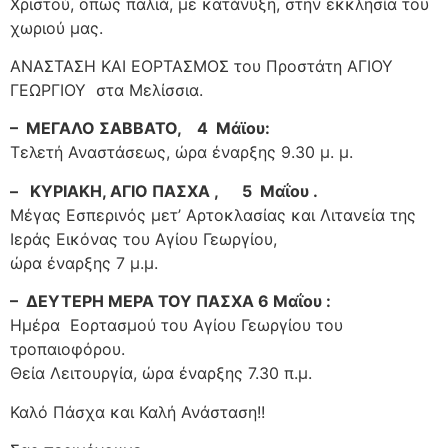
Χριστού, οπως παλιά, με κατάνυξη, στην εκκλησία του
χωριού μας.
ΑΝΑΣΤΑΣΗ ΚΑΙ ΕΟΡΤΑΣΜΟΣ του Προστάτη ΑΓΙΟΥ
ΓΕΩΡΓΙΟΥ στα Μελίσσια.
– ΜΕΓΑΛΟ ΣΑΒΒΑΤΟ, 4 Μάϊου:
Τελετή Αναστάσεως, ώρα έναρξης 9.30 μ. μ.
– ΚΥΡΙΑΚΗ, ΑΓΙΟ ΠΑΣΧΑ , 5 Μαΐου .
Μέγας Εσπερινός μετ’ Αρτοκλασίας και Λιτανεία της
Ιεράς Εικόνας του Αγίου Γεωργίου,
ώρα έναρξης 7 μ.μ.
– ΔΕΥΤΕΡΗ ΜΕΡΑ ΤΟΥ ΠΑΣΧΑ 6 Μαΐου :
Ημέρα Εορτασμού του Αγίου Γεωργίου του
τροπαιοφόρου.
Θεία Λειτουργία, ώρα έναρξης 7.30 π.μ.
Καλό Πάσχα και Καλή Ανάσταση!!