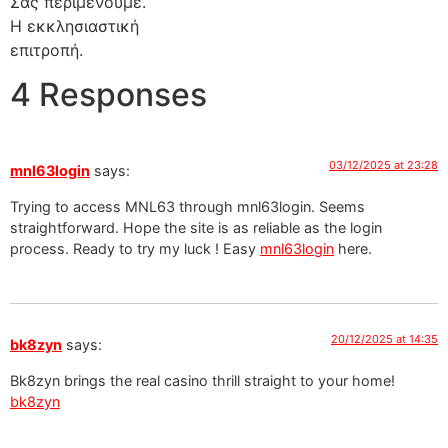
Σας περιμένουμε.
Η εκκλησιαστική
επιτροπή.
4 Responses
03/12/2025 at 23:28
mnl63login
says:
Trying to access MNL63 through mnl63login. Seems
straightforward. Hope the site is as reliable as the login
process. Ready to try my luck ! Easy
mnl63login
here.
20/12/2025 at 14:35
bk8zyn
says:
Bk8zyn brings the real casino thrill straight to your home!
bk8zyn