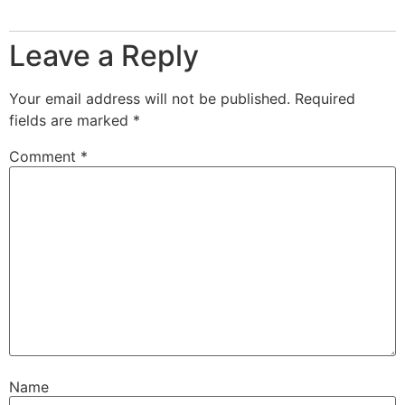
Leave a Reply
Your email address will not be published.
Required
fields are marked
*
Comment
*
Name