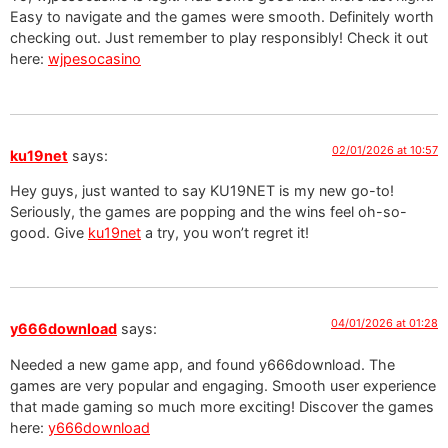
Easy to navigate and the games were smooth. Definitely worth
checking out. Just remember to play responsibly! Check it out
here:
wjpesocasino
02/01/2026 at 10:57
ku19net
says:
Hey guys, just wanted to say KU19NET is my new go-to!
Seriously, the games are popping and the wins feel oh-so-
good. Give
ku19net
a try, you won’t regret it!
04/01/2026 at 01:28
y666download
says:
Needed a new game app, and found y666download. The
games are very popular and engaging. Smooth user experience
that made gaming so much more exciting! Discover the games
here:
y666download