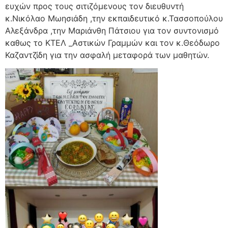
ευχών προς τους σιτιζόμενους τον διευθυντή
κ.Νικόλαο Μωησιάδη ,την εκπαιδευτικό κ.Τασσοπούλου
Αλεξάνδρα ,την Μαριάνθη Πάτσιου για τον συντονισμό
καθως το ΚΤΕΛ _Αστικών Γραμμών και τον κ.Θεόδωρο
Καζαντζίδη για την ασφαλή μεταφορά των μαθητών.