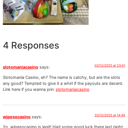
4 Responses
03/12/2025 at 23:41
slotomaniacasino
says:
Slotomania Casino, eh? The name is catchy, but are the slots
any good? Tempted to give it a whirl if the payouts are decent.
Link here if you wanna join:
slotomaniacasino
20/12/2025 at 14:49
wjpesocasino
says:
Yo, wjpesocasino is legit! Had some good luck there last night.