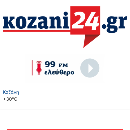
Κοζάνη
+
30°
C