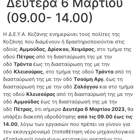
Δευτέρα 6 Μαρτίου
(09.00- 14.00)
Η Δ.Ε.Υ.Α. Κοζάνης ενημερώνει τους πολίτες της
Κοζάνης που διαμένουν ή δραστηριοποιούνται στις
οδούς
Αμμούδας, Δρίσκου, Χειμάρας,
στο τμήμα της
οδού
Πέτρας
από τη διασταύρωση της με την
οδό
Τράντα
έως τη διασταύρωση της με την
οδό
Κλεισούρας,
στο τμήμα της οδού
Τράντα
από τη
διασταύρωσή της με την οδό
Τσούμη Αργ.
έως τη
διασταύρωσή της με την οδό
Ζαλόγγου
και στο τμήμα
της οδού
Κλεισούρας
από τη διασταύρωσή της με την
οδό
Αμμούδας
έως τη διασταύρωσή της με την
οδό
Πέτρας,
ότι σήμερα
Δευτέρα 6 Μαρτίου 2023,
θα
υπάρξει διακοπή υδροδότησης
από τις 09.00 έως τις
14.00
, λόγω των εργασιών που πρέπει να γίνουν για
τον εκσυγχρονισμό (τοποθέτηση νέου μηχανολογικού
εξοπλισμού) ορισμένων κεντρικών φρεατίων του