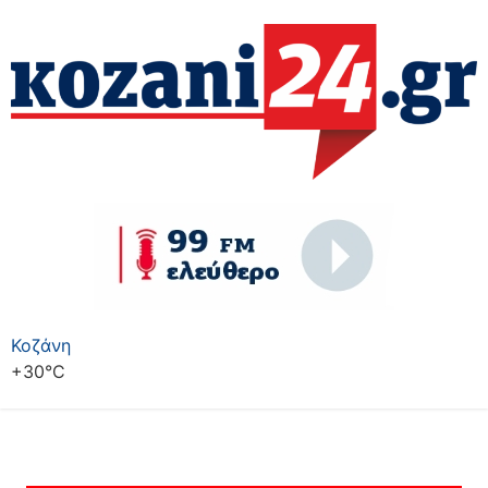
Κοζάνη
+
30°
C