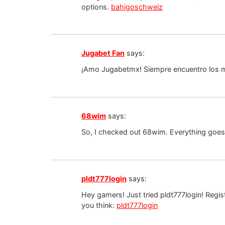
options.
bahigoschweiz
Jugabet Fan
says:
¡Amo Jugabetmx! Siempre encuentro los mej
68wim
says:
So, I checked out 68wim. Everything goes
pldt777login
says:
Hey gamers! Just tried pldt777login! Regi
you think:
pldt777login