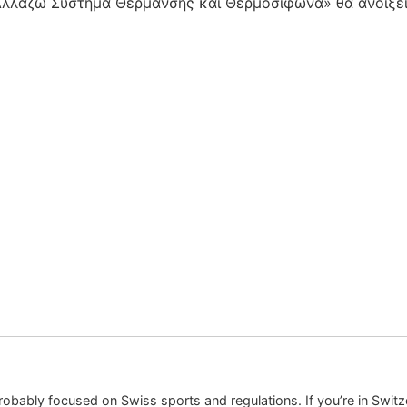
«Αλλάζω Σύστημα Θέρμανσης και Θερμοσίφωνα» θα ανοίξει 
robably focused on Swiss sports and regulations. If you’re in Switz