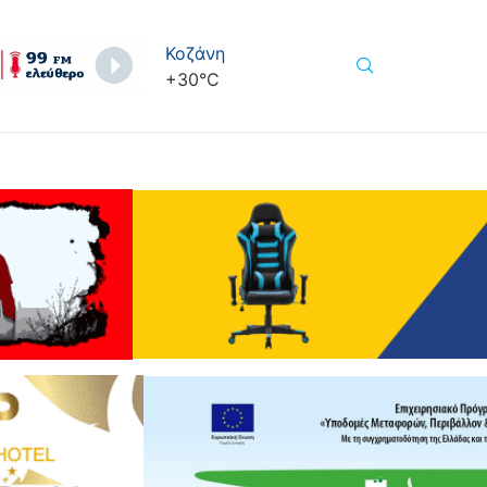
Κοζάνη
+
30°
C