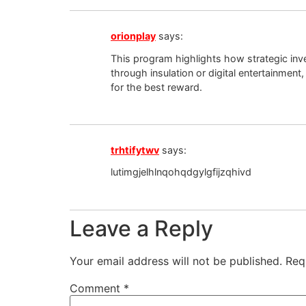
orionplay
says:
This program highlights how strategic inve
through insulation or digital entertainmen
for the best reward.
trhtifytwv
says:
lutimgjelhlnqohqdgylgfijzqhivd
Leave a Reply
Your email address will not be published.
Req
Comment
*