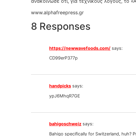
ανακοίνωσε ότι, για τεχνικούς λόγους, το 
www.alphafreepress.gr
8 Responses
https://newwavefoods.com/
says:
CD99erP377p
handpicks
says:
ypJ6MhqR7GE
bahigoschweiz
says:
Bahigo specifically for Switzerland, huh? P