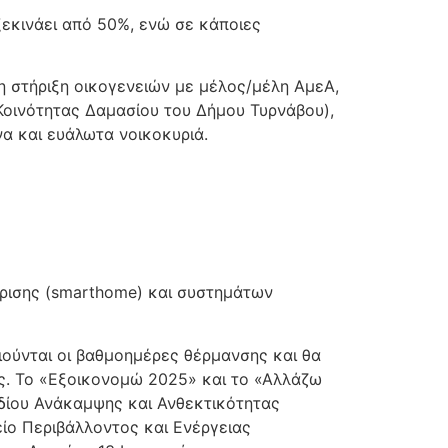
ξεκινάει από 50%, ενώ σε κάποιες
η στήριξη οικογενειών με μέλος/μέλη ΑμεΑ,
οινότητας Δαμασίου του Δήμου Τυρνάβου),
α και ευάλωτα νοικοκυριά.
ίρισης (smarthome) και συστημάτων
ούνται οι βαθμοημέρες θέρμανσης και θα
υς. Το «Εξοικονομώ 2025» και το «Αλλάζω
δίου Ανάκαμψης και Ανθεκτικότητας
είο Περιβάλλοντος και Ενέργειας