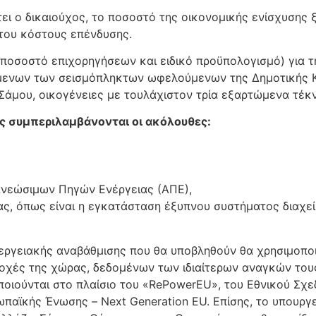
ει ο δικαιούχος, το ποσοστό της οικονομικής ενίσχυσης 
 του κόστους επένδυσης.
ποσοστό επιχορηγήσεων και ειδικό προϋπολογισμό) για τ
μενων των σεισμόπληκτων ωφελούμενων της Δημοτικής Κ
άμου, οικογένειες με τουλάχιστον τρία εξαρτώμενα τέκν
ς συμπεριλαμβάνονται οι ακόλουθες:
ανεώσιμων Πηγών Ενέργειας (ΑΠΕ),
ας, όπως είναι η εγκατάσταση έξυπνου συστήματος διαχε
εργειακής αναβάθμισης που θα υποβληθούν θα χρησιμοποι
ριοχές της χώρας, δεδομένων των ιδιαίτερων αναγκών το
ιούνται στο πλαίσιο του «RePowerEU», του Εθνικού Σχε
παϊκής Ένωσης – Next Generation EU. Επίσης, το υπουργ