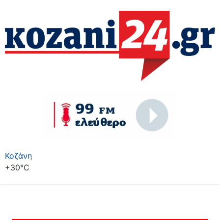
Κοζάνη
+
30°
C