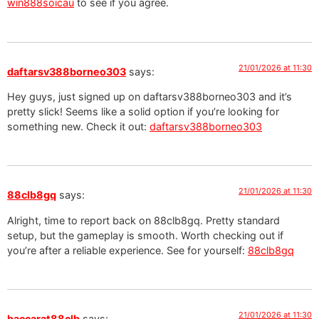
win888soicau
to see if you agree.
21/01/2026 at 11:30
daftarsv388borneo303
says:
Hey guys, just signed up on daftarsv388borneo303 and it’s
pretty slick! Seems like a solid option if you’re looking for
something new. Check it out:
daftarsv388borneo303
21/01/2026 at 11:30
88clb8gq
says:
Alright, time to report back on 88clb8gq. Pretty standard
setup, but the gameplay is smooth. Worth checking out if
you’re after a reliable experience. See for yourself:
88clb8gq
21/01/2026 at 11:30
baccarat88clb
says: