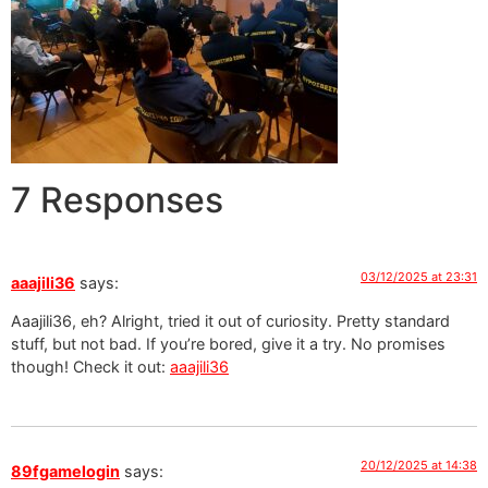
7 Responses
03/12/2025 at 23:31
aaajili36
says:
Aaajili36, eh? Alright, tried it out of curiosity. Pretty standard
stuff, but not bad. If you’re bored, give it a try. No promises
though! Check it out:
aaajili36
20/12/2025 at 14:38
89fgamelogin
says: