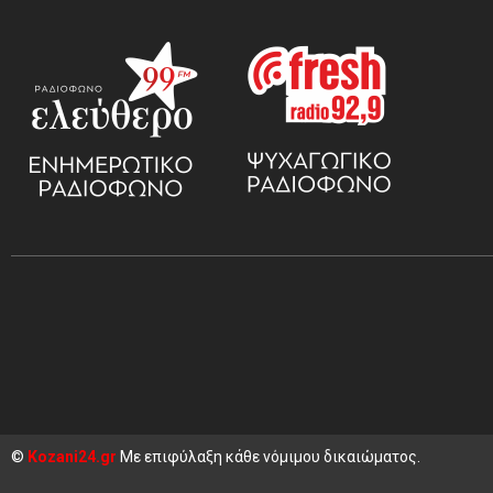
©
Kozani24.gr
Με επιφύλαξη κάθε νόμιμου δικαιώματος.