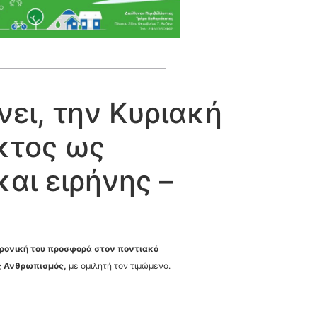
ι, την Κυριακή
εκτος ως
αι ειρήνης –
χρονική του προσφορά στον ποντιακό
ός Ανθρωπισμός,
με ομιλητή τον τιμώμενο.