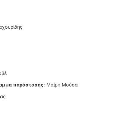
αχουρίδης
οβέ
ραμμα παράστασης:
Μαίρη Μούσα
κας