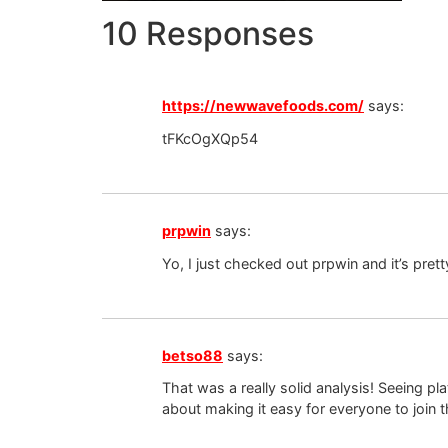
10 Responses
https://newwavefoods.com/
says:
tFKcOgXQp54
prpwin
says:
Yo, I just checked out prpwin and it’s prett
betso88
says:
That was a really solid analysis! Seeing pl
about making it easy for everyone to join t