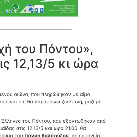
χή του Πόντου»,
ς 12,13/5 κι ώρα
μενου αιώνα, που πληρώθηκαν με αίμα
 είναι και θα παραμείνει ζωντανή, μαζί με
ον Έλληνες του Πόντου, που εξοντώθηκαν από
δας στις 12,13/5 και ώρα 21.00, θα
τόρημα του
Γιάννη Καλπούζου,
σε ερμηνεία