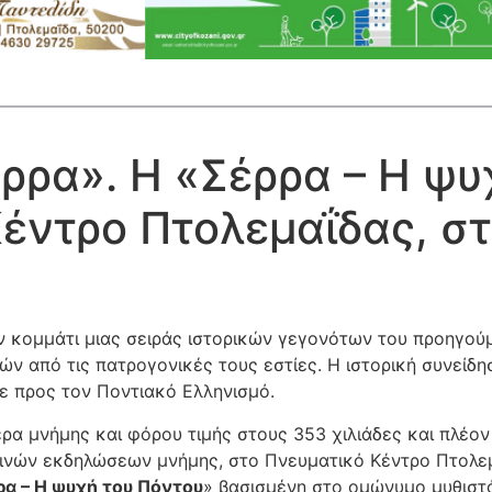
ρα». Η «Σέρρα – Η ψυ
έντρο Πτολεμαΐδας, στι
 κομμάτι μιας σειράς ιστορικών γεγονότων του προηγού
 από τις πατρογονικές τους εστίες. Η ιστορική συνείδηση
ε προς τον Ποντιακό Ελληνισμό.
έρα μνήμης και φόρου τιμής στους 353 χιλιάδες και πλέ
ινών εκδηλώσεων μνήμης, στο Πνευματικό Κέντρο Πτολεμαΐ
ρα – Η ψυχή του Πόντου
» βασισμένη στο ομώνυμο μυθισ