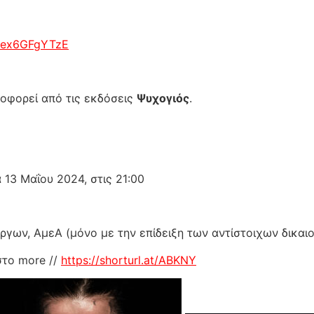
=Pex6GFgYTzE
λοφορεί από τις εκδόσεις
Ψυχογιός
.
 13 Μαΐου 2024, στις 21:00
ργων, ΑμεΑ (μόνο με την επίδειξη των αντίστοιχων δικαι
στο more //
https://shorturl.at/ABKNY