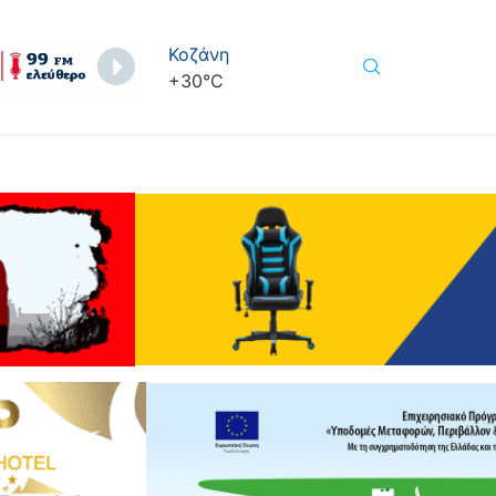
Κοζάνη
+
30°
C