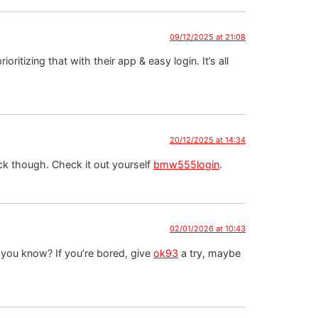
09/12/2025 at 21:08
oritizing that with their app & easy login. It’s all
20/12/2025 at 14:34
ck though. Check it out yourself
bmw555login
.
02/01/2026 at 10:43
, you know? If you’re bored, give
ok93
a try, maybe