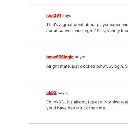
lodi291
says:
That’s a great point about player experien
about convenience, right? Plus, variety kee
bmw555login
says:
Alright mate, just clocked bmw555login. S
ok93
says:
Eh, ok93…It’s alright, I guess. Nothing rea
you’ll have better luck than me.