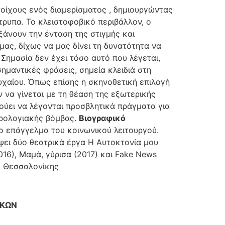
 τοίχους ενός διαµερίσµατος , δηµιουργώντας
τρυπα. Το κλειστοφοβικό περιβάλλον, ο
άνουν την ένταση της στιγµής και
 µας, δίχως να µας δίνει τη δυνατότητα να
ηµασία δεν έχει τόσο αυτό που λέγεται,
σηµαντικές φράσεις, σηµεία κλειδιά στη
υχαίου. Όπως επίσης η σκηνοθετική επιλογή
 να γίνεται µε τη θέαση της εξωτερικής
ούει να λέγονται προσβλητικά πράγµατα για
ωρολογιακής βόµβας.
Bιογραφικό
ο επάγγελµα του κοινωνικού λειτουργού.
ψει δύο θεατρικά έργα Η Αυτοκτονία µου
016), Μαµά, γύρισα (2017) και Fake News
λ Θεσσαλονίκης
ΓΚΩΝ