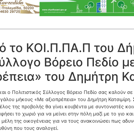
ό το ΚΟΙ.Π.ΠΑ.Π του Δή
Σύλλογο Βόρειο Πεδίο μ
ρέπεια» του Δημήτρη Κ
και ο Πολιτιστικός Σύλλογος Βόρειο Πεδίο σας καλούν σε
µεγάλου µήκους «Με αξιοπρέπεια» του Δηµήτρη Κατσιµίρη.
τέλος της προβολής θα γίνει κουβέντα µε συντονιστές κο
φήσει το χωριό για να µείνει στην πόλη µαζί µε το γιο κ
α µέλη της οικογένειας για να τους ανακοινώσει πως αδυν
υθύνη που τους αναλογεί.