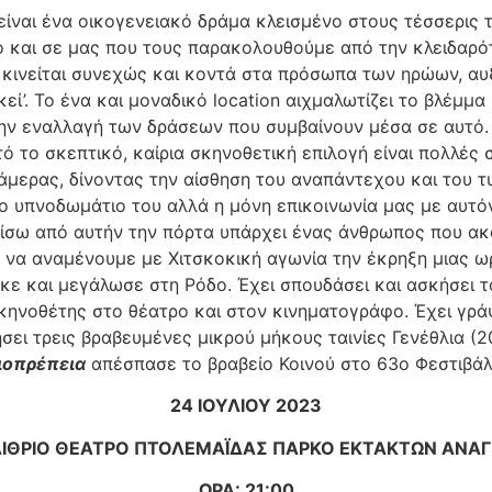
’ είναι ένα οικογενειακό δράµα κλεισµένο στους τέσσερις
ο και σε µας που τους παρακολουθούµε από την κλειδαρό
κινείται συνεχώς και κοντά στα πρόσωπα των ηρώων, αυξ
κεί’. Το ένα και µοναδικό location αιχµαλωτίζει το βλέµµα
ν εναλλαγή των δράσεων που συµβαίνουν µέσα σε αυτό. Σ
ό το σκεπτικό, καίρια σκηνοθετική επιλογή είναι πολλές 
κάµερας, δίνοντας την αίσθηση του αναπάντεχου και του τ
ο υπνοδωµάτιο του αλλά η µόνη επικοινωνία µας µε αυτόν
πίσω από αυτήν την πόρτα υπάρχει ένας άνθρωπος που ακ
αν να αναµένουµε µε Χιτσκοκική αγωνία την έκρηξη µιας 
κε και µεγάλωσε στη Ρόδο. Έχει σπουδάσει και ασκήσει τ
κηνοθέτης στο θέατρο και στον κινηµατογράφο. Έχει γρά
ήσει τρεις βραβευµένες µικρού µήκους ταινίες Γενέθλια (2
ιοπρέπεια
απέσπασε το βραβείο Κοινού στο 63ο Φεστιβά
24 ΙΟΥΛΙΟΥ 2023
ΙΘΡΙΟ ΘΕΑΤΡΟ ΠΤΟΛΕΜΑΪ́ΔΑΣ ΠΑΡΚΟ ΕΚΤΑΚΤΩΝ ΑΝΑ
ΩΡΑ: 21:00