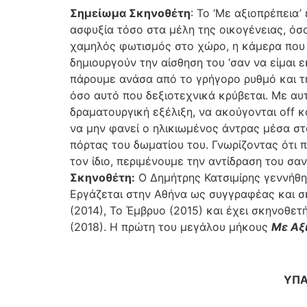
Σηµείωµα Σκηνοθέτη
: Το ‘Με αξιοπρέπεια
ασφυξία τόσο στα µέλη της οικογένειας, όσ
χαµηλός φωτισµός στο χώρο, η κάµερα που 
δηµιουργούν την αίσθηση του ‘σαν να είµαι ε
πάρουµε ανάσα από το γρήγορο ρυθµό και τη
όσο αυτό που δεξιοτεχνικά κρύβεται. Με αυτ
δραµατουργική εξέλιξη, να ακούγονται off 
να µην φανεί ο ηλικιωµένος άντρας µέσα στ
πόρτας του δωµατίου του. Γνωρίζοντας ότι 
τον ίδιο, περιµένουµε την αντίδραση του σ
Σκηνοθέτη:
Ο Δηµήτρης Κατσιµίρης γεννήθη
Εργάζεται στην Αθήνα ως συγγραφέας και σ
(2014), Το Έµβρυο (2015) και έχει σκηνοθετ
(2018). Η πρώτη του µεγάλου µήκους
Με Αξ
ΥΠΑ