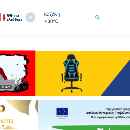
Κοζάνη
+
30°
C