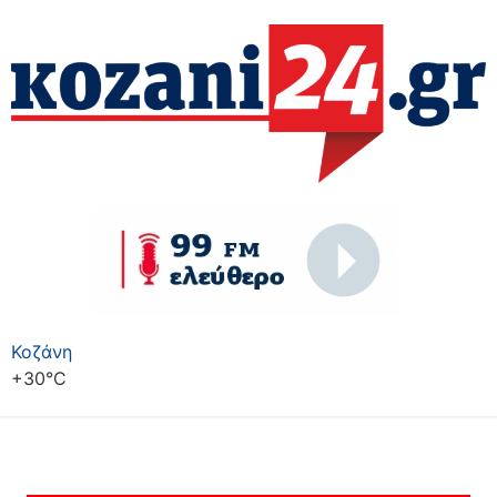
Κοζάνη
+
30°
C