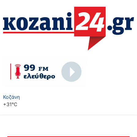
Κοζάνη
+
31°
C