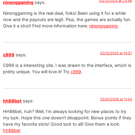
03/12/2025 at 23:48
ninonggaming
says:
Ninonggaming is the real deal, folks! Been using it for a while
now and the payouts are legit. Plus, the games are actually fun.
Give it a shot! Find more information here:
ninonggaming
20/12/2025 at 14:57
c999
says:
C999 is a interesting site. I was drawn to the interface, which is
pretty unique. You will love it! Try
c999
.
02/01/2026 at 11:04
hh88bet
says:
HH88bet, huh? Well, I’m always looking for new places to try
my luck. Hope this one doesn’t disappoint. Bonus points if they
have my favorite slots! Good luck to all! Give them a look:
hh88bet