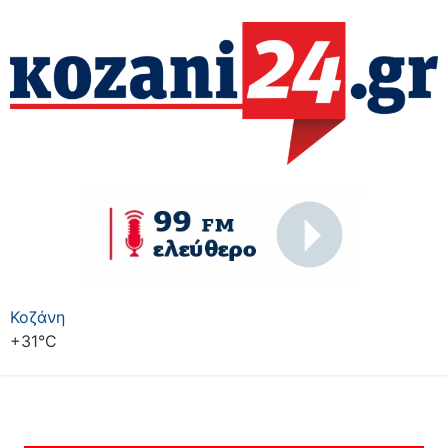
Κοζάνη
+
31°
C