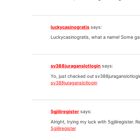
luckycasinogratis
says:
Luckycasinogratis, what a name! Some games
sv388juraganslotlogin
says:
Yo, just checked out sv388juraganslotlogin
sv388juraganslotlogin
5gjiliregister
says:
Alright, trying my luck with 5gjiliregister.
5gjiliregister