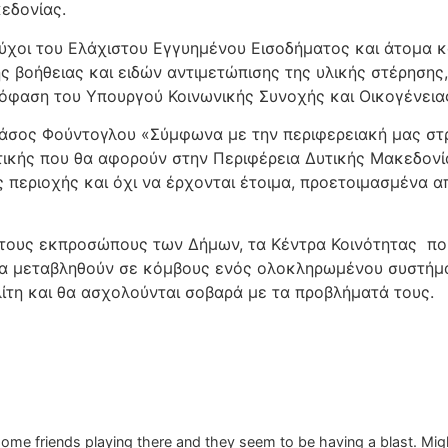
εδονίας.
ιούχοι του Ελάχιστου Εγγυημένου Εισοδήματος και άτομα 
ής βοήθειας και ειδών αντιμετώπισης της υλικής στέρηση
πόφαση του Υπουργού Κοινωνικής Συνοχής και Οικογένεια
Τάσος Φούντογλου «Σύμφωνα με την περιφερειακή μας στρ
τικής που θα αφορούν στην Περιφέρεια Δυτικής Μακεδονία
ης περιοχής και όχι να έρχονται έτοιμα, προετοιμασμένα
 τους εκπροσώπους των Δήμων, τα Κέντρα Κοινότητας πο
να μεταβληθούν σε κόμβους ενός ολοκληρωμένου συστήμ
λίτη και θα ασχολούνται σοβαρά με τα προβλήματά τους.
ome friends playing there and they seem to be having a blast. Mig