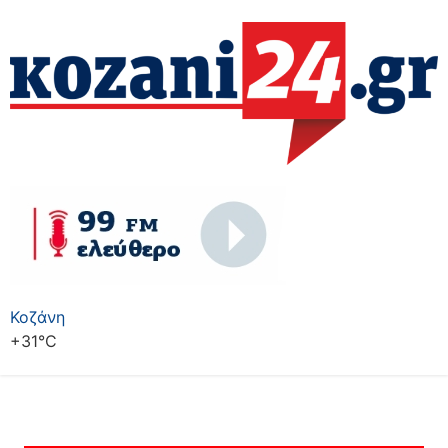
Κοζάνη
+
31°
C