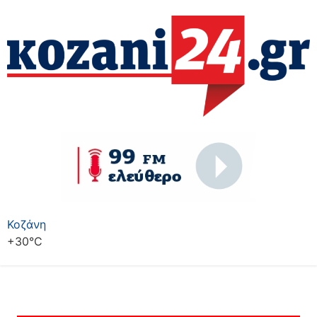
Κοζάνη
+
30°
C