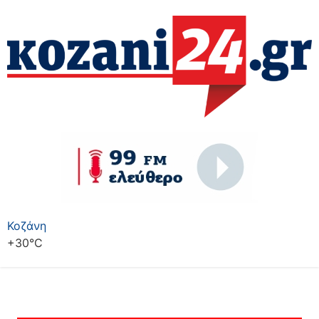
Κοζάνη
+
30°
C