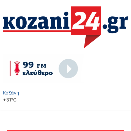
Κοζάνη
+
31°
C