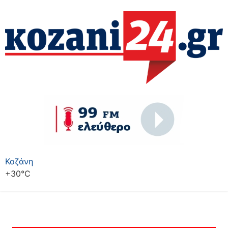
Κοζάνη
+
30°
C