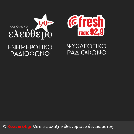
©
Kozani24.gr
Με επιφύλαξη κάθε νόμιμου δικαιώματος.