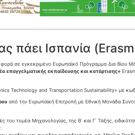
ας πάει Ισπανία (Erasm
ρη φορά σε εγκεκριμένο Ευρωπαϊκό Πρόγραμμα Δια Βίου 
α επαγγελματικής εκπαίδευσης και κατάρτισης»
Erasm
nics Technology and Transportation Sustainability» με 
ρου
από την Ευρωπαϊκή Επιτροπή με Εθνική Μονάδα Συντο
ς του τομέα Μηχανολογίας, της Β΄ και Γ΄ Τάξης, ειδικότ
:
 του σχεδίου και συνοδός εκπαιδευτικός, κα. Μπεΐνη Θε