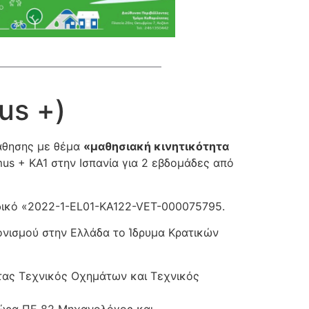
us +)
Μάθησης με θέμα
«μαθησιακή κινητικότητα
us + KA1 στην Ισπανία για 2 εβδομάδες από
κωδικό «2022-1-EL01-KA122-VET-000075795.
νισμού στην Ελλάδα το Ίδρυμα Κρατικών
ητας Τεχνικός Οχημάτων και Τεχνικός
οδώρα ΠΕ 82 Μηχανολόγος και