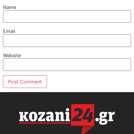
Name
Email
Website