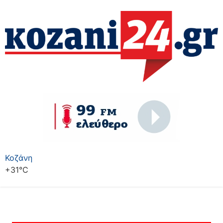
Κοζάνη
+
31°
C