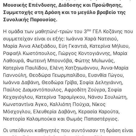
Μουσικής Επένδυσης, Διάδοσης και Προώθησης,
Συμμετοχής στη Δράση και το μεγάλο βραβείο της
Συνολικής Παρουσίας.
ου
Η ομάδα των μαθητών/-τριών του 3
ΓΕΛ Κοζάνης που
συμμετείχαν είναι οι εξής: Ιωάννα Χαρά Νατσιού,
Μαρία Άννα Αλεξιάδου, Εύη Γκαντιά, Κατερίνα Μήλιου,
Ραφαήλ Κωστόπουλος, Γιώργος Κοντογιάννης, Μαρία
Λαθουρά, Φωτεινή Μπουνόβα, Φώτης Μυλωνάς,
Κατερίνα Παυλίδου, Ελένη Χατζηιωάννου, Άννα-Μαρία
Γιαννούλη, Θεοδώρα Γεωρμπαλίδου, Ευανθία Γώγου,
Ιωάννα Δαβάνη, Θεοδώρα Γρίβα, Σοφία Δεληγιάννη,
Παύλος Διαμαντόπουλος, Αφροδίτη Ζούγρα, Σοφία
Κεχαγιόγλου, Κατερίνα Ταραμίγκου, Νάνσυ Σουλιώτη,
Κωνσταντίνα Άγκο, Καλλιόπη Πούχια, Νίκος
Μόσχογλου, Ελευθερία Δαβάνη, Κερασία Καρούτα,
Νεστορία Καλαμπούκα και Θωμάς Παπαστέργιος.
Οι υπεύθυνοι καθηγητές που συντόνισαν τη δράση είναι