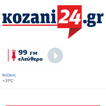
Κοζάνη
+
31°
C