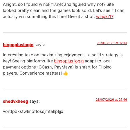
Alright, so I found winpkr17.net and figured why not? Site
looked pretty clean and the games look solid. Let’s see if I can
actually win something this time! Give it a shot:
winpkr17
31/01/2026 at 12:41
bingopluslogin
says:
Interesting take on maximizing enjoyment – a solid strategy is
key! Seeing platforms like
bingoplus login
adapt to local
payment options (GCash, PayMaya) is smart for Filipino
players. Convenience matters! 👍
28/07/2026 at 21:46
shedvxheeg
says:
vorttpdkstwlmoftossjmtetlptjjx