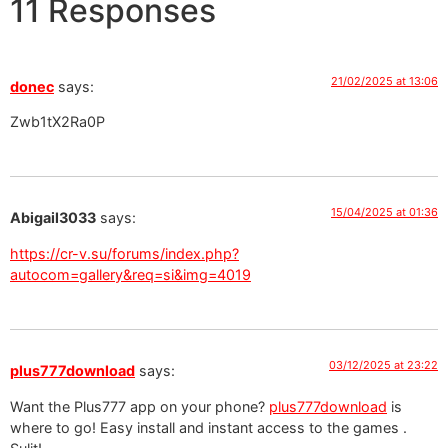
11 Responses
21/02/2025 at 13:06
donec
says:
Zwb1tX2Ra0P
15/04/2025 at 01:36
Abigail3033
says:
https://cr-v.su/forums/index.php?
autocom=gallery&req=si&img=4019
03/12/2025 at 23:22
plus777download
says:
Want the Plus777 app on your phone?
plus777download
is
where to go! Easy install and instant access to the games .