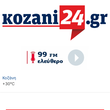
Κοζάνη
+
30°
C